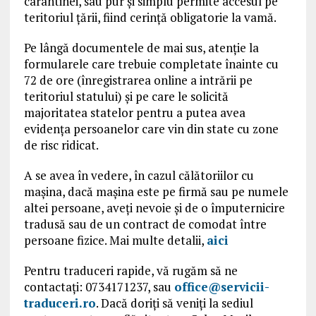
carantinei, sau pur și simplu permite accesul pe
teritoriul țării, fiind cerință obligatorie la vamă.
Pe lângă documentele de mai sus, atenție la
formularele care trebuie completate înainte cu
72 de ore (înregistrarea online a intrării pe
teritoriul statului) și pe care le solicită
majoritatea statelor pentru a putea avea
evidența persoanelor care vin din state cu zone
de risc ridicat.
A se avea în vedere, în cazul călătoriilor cu
mașina, dacă mașina este pe firmă sau pe numele
altei persoane, aveți nevoie și de o împuternicire
tradusă sau de un contract de comodat între
persoane fizice. Mai multe detalii,
aici
Pentru traduceri rapide, vă rugăm să ne
contactați: 0734171237, sau
office@servicii-
traduceri.ro
. Dacă doriți să veniți la sediul