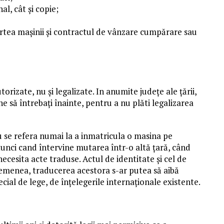
al, cât și copie;
 cartea mașinii și contractul de vânzare cumpărare sau
rizate, nu și legalizate. In anumite județe ale țării,
bine să întrebați înainte, pentru a nu plăti legalizarea
nu se refera numai la a inmatricula o masina pe
. Atunci cand întervine mutarea într-o altă țară, când
necesita acte traduse. Actul de identitate și cel de
semenea, traducerea acestora s-ar putea să aibă
cial de lege, de înțelegerile internaționale existente.