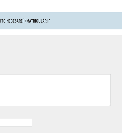
TO NECESARE ÎNMATRICULĂRII"