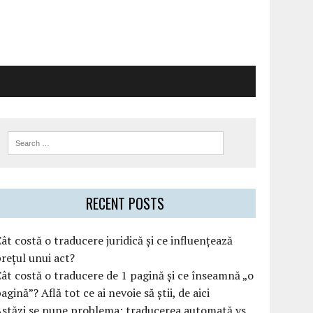
RECENT POSTS
ât costă o traducere juridică și ce influențează
rețul unui act?
ât costă o traducere de 1 pagină și ce înseamnă „o
agină”? Află tot ce ai nevoie să știi, de aici
stăzi se pune problema: traducerea automată vs