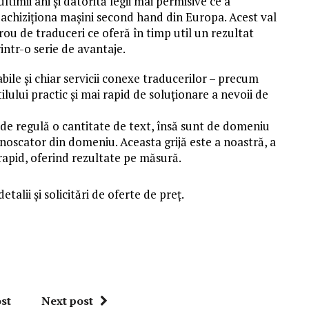
timii ani și datorită legii mai permisive ce a
 achiziționa mașini second hand din Europa. Acest val
irou de traduceri ce oferă în timp util un rezultat
rintr-o serie de avantaje.
abile și chiar servicii conexe traducerilor – precum
ilului practic și mai rapid de soluționare a nevoii de
t de regulă o cantitate de text, însă sunt de domeniu
noscator din domeniu. Aceasta grijă este a noastră, a
 rapid, oferind rezultate pe măsură.
talii și solicitări de oferte de preț.
st
Next post