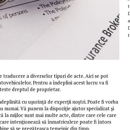
t
D
a
D
t
 traducere a diverselor tipuri de acte. Aici se pot
tovehiculelor. Pentru a îndeplini acest lucru va fi
teste dreptul de proprietar.
eplinită cu ușurință de experții noștri. Poate fi vorba
nu numai. Vă punem la dispoziție ajutor specializat și
 că la mijloc sunt mai multe acte, dintre care cele care
l care intenționează să înmatriculeze poate fi întors
i bine să se pregăteasca temeinic din timp.