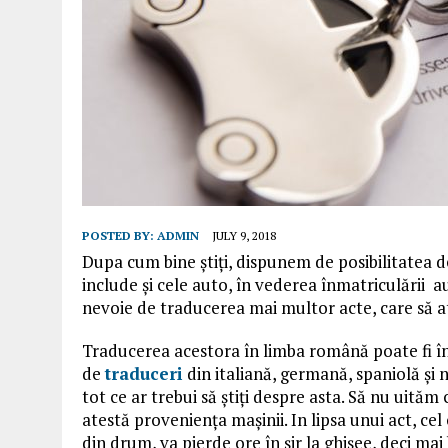
POSTED BY:
ADMIN
JULY 9, 2018
Dupa cum bine știți, dispunem de posibilitatea de
include și cele auto, în vederea înmatriculării au
nevoie de traducerea mai multor acte, care să a
Traducerea acestora în limba română poate fi înd
de
traduceri
din italiană, germană, spaniolă și 
tot ce ar trebui să știți despre asta. Să nu uităm
atestă proveniența mașinii. In lipsa unui act, ce
din drum, va pierde ore în șir la ghișee, deci ma