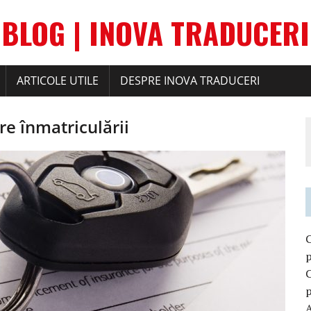
BLOG | INOVA TRADUCERI
ARTICOLE UTILE
DESPRE INOVA TRADUCERI
e înmatriculării
C
p
C
p
A