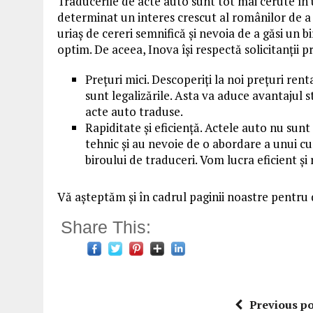
Traducerile de acte auto sunt tot mai cerute în ul
determinat un interes crescut al românilor de a
uriaș de cereri semnifică și nevoia de a găsi un b
optim. De aceea, Inova își respectă solicitanții p
Prețuri mici. Descoperiți la noi prețuri rent
sunt legalizările. Asta va aduce avantajul st
acte auto traduse.
Rapiditate și eficiență. Actele auto nu sun
tehnic și au nevoie de o abordare a unui cu
biroului de traduceri. Vom lucra eficient și
Vă așteptăm și în cadrul paginii noastre pentru de
Share This:
Previous po