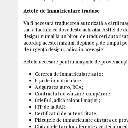
Actele de înmatriculare traduse
Va fi necesară traducerea autorizată a cărții m
sau a facturii ce dovedește achiziția. Astfel de d
desigur numai la un birou de traduceri autorizat.
acordați acestei misiuni, depinde și de timpul pe c
de urgență desigur, adică în aceeași zi.
Actele necesare pentru mașinile de proveniență 
Cererea de înmatriculare auto;
Fișa de înmatriculare;
Asigurarea auto, RCA;
Contractul de vânzare-cumpărare;
Brief-ul, adică talonul mașinii;
ITP de la RAR;
Certificatul de autenticitate;
Plăcuțele de înmatriculare din țara de pro
Chitanțele taxelor aferente acestei proced