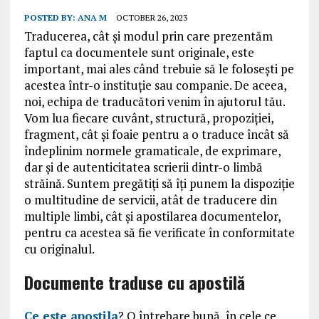
POSTED BY:
ANA M
OCTOBER 26, 2023
Traducerea, cât și modul prin care prezentăm
faptul ca documentele sunt originale, este
important, mai ales când trebuie să le folosești pe
acestea într-o instituție sau companie. De aceea,
noi, echipa de traducători venim în ajutorul tău.
Vom lua fiecare cuvânt, structură, propoziției,
fragment, cât și foaie pentru a o traduce încât să
îndeplinim normele gramaticale, de exprimare,
dar și de autenticitatea scrierii dintr-o limbă
străină. Suntem pregătiți să îți punem la dispoziție
o multitudine de servicii, atât de traducere din
multiple limbi, cât și apostilarea documentelor,
pentru ca acestea să fie verificate în conformitate
cu originalul.
Documente traduse cu apostilă
Ce este apostila
? O întrebare bună, în cele ce